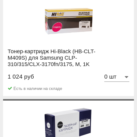
Тонер-картридж Hi-Black (HB-CLT-
M409S) для Samsung CLP-
310/315/CLX-3170fn/3175, M, 1K
1 024 руб
Hi-Black
Есть в наличии на складе