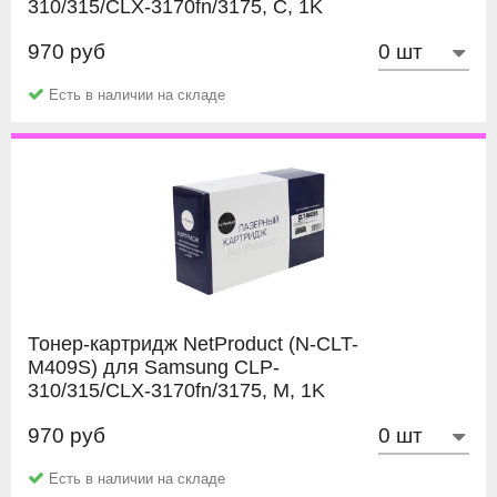
310/315/CLX-3170fn/3175, C, 1K
970 руб
NetProduct
Есть в наличии на складе
Тонер-картридж NetProduct (N-CLT-
M409S) для Samsung CLP-
310/315/CLX-3170fn/3175, M, 1K
970 руб
NetProduct
Есть в наличии на складе