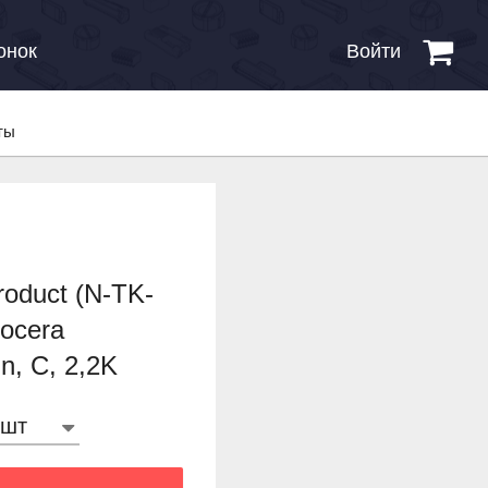
онок
Войти
ты
oduct (N-TK-
ocera
, C, 2,2K