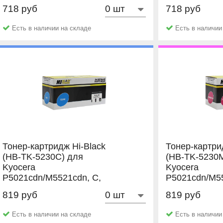
2,2K
2,2K
718 руб
718 руб
NetProduct
NetProduct
Есть в наличии на складе
Есть в наличии
Тонер-картридж Hi-Black
Тонер-картри
(HB-TK-5230C) для
(HB-TK-5230
Kyocera
Kyocera
P5021cdn/M5521cdn, C,
P5021cdn/M55
2,2K
2,2K
819 руб
819 руб
Hi-Black
Hi-Black
Есть в наличии на складе
Есть в наличии