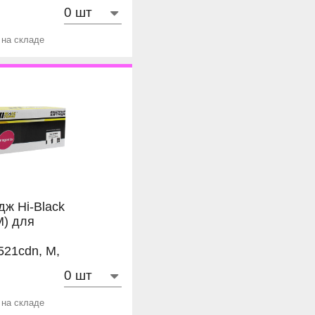
 на складе
дж Hi-Black
M) для
21cdn, M,
 на складе