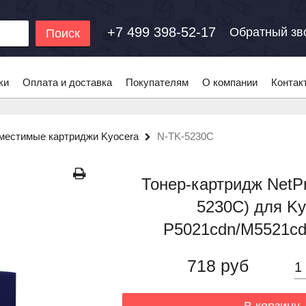
+7 499 398-52-17
Обратный зв
Поиск
ки
Оплата и доставка
Покупателям
О компании
Контак
местимые картриджи Kyocera
N-TK-5230C
Тонер-картридж NetPr
5230C) для Ky
P5021cdn/M5521cdn
718 руб