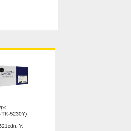
идж
N-TK-5230Y)
21cdn, Y,