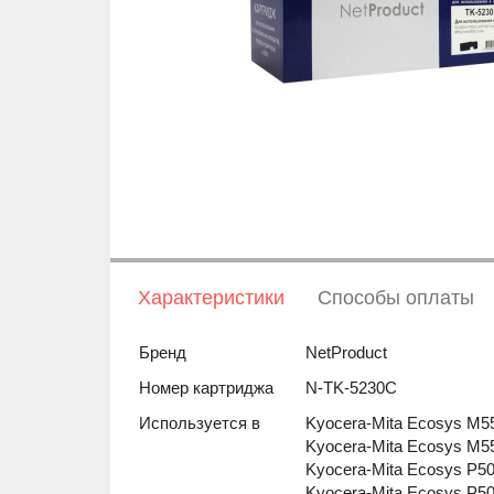
Характеристики
Способы оплаты
Бренд
NetProduct
Номер картриджа
N-TK-5230C
Используется в
Kyocera-Mita Ecosys M
Kyocera-Mita Ecosys M
Kyocera-Mita Ecosys P
Kyocera-Mita Ecosys P