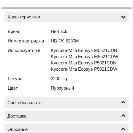
Характеристики
Бренд
Hi-Black
Номер картриджа
HB-TK-5230M
Используется в
Kyocera-Mita Ecosys M5521CDN
Kyocera-Mita Ecosys M5521CDW
Kyocera-Mita Ecosys P5021CDN
Kyocera-Mita Ecosys P5021CDW
Ресурс
2200 стр.
Цвет
Пурпурный
Способы оплаты
Доставка
Оплата по безналичному расчёту (счёт с НДС)
Описание
Доставка новых картриджей по Москве осуществляется