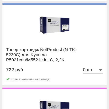
до 10 раз (зависит от модели картриджа) позволит вам
Подробное описание дефекта;
сэкономить еще больше.
Распечатка с картриджа;
Заполненный
Акт рекламации.
Тонер-картридж NetProduct (N-TK-
5230C) для Kyocera
P5021cdn/M5521cdn, C, 2,2K
722 руб
NetProduct
Есть в наличии на складе