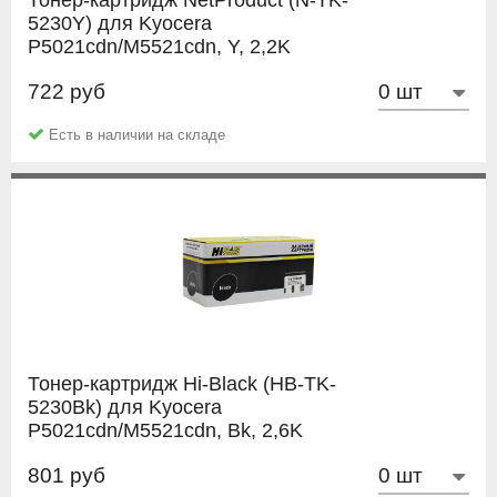
Тонер-картридж NetProduct (N-TK-
5230Y) для Kyocera
P5021cdn/M5521cdn, Y, 2,2K
722 руб
NetProduct
Есть в наличии на складе
Тонер-картридж Hi-Black (HB-TK-
5230Bk) для Kyocera
P5021cdn/M5521cdn, Bk, 2,6K
801 руб
Hi-Black