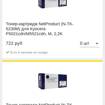
Тонер-картридж NetProduct (N-TK-
5230M) для Kyocera
P5021cdn/M5521cdn, M, 2,2K
722 руб
NetProduct
Есть в наличии на складе