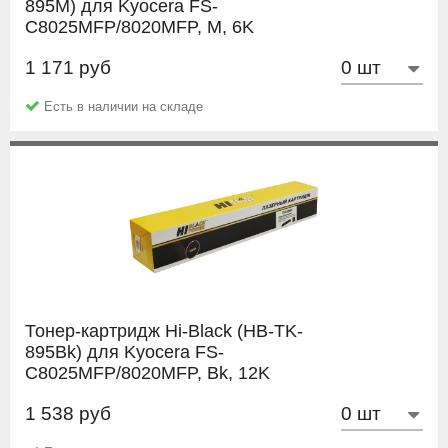
895M) для Kyocera FS-
C8025MFP/8020MFP, M, 6K
1 171 руб
NetProduct
Есть в наличии на складе
Тонер-картридж Hi-Black (HB-TK-
895Bk) для Kyocera FS-
C8025MFP/8020MFP, Bk, 12K
1 538 руб
Hi-Black