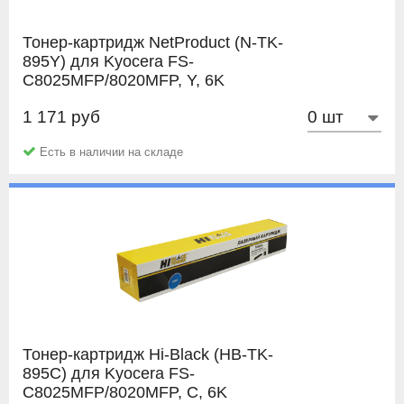
картриджи Hi-Black вы не переплачиваете за бренд
При подтверждении ненадлежащего качества, картридж
«Kyocera-Mita», получая продукт за его действительную
меняется на аналогичный новый или возвращаются
Тонер-картридж NetProduct (N-TK-
стоимость.
потраченные денежные средства.
895Y) для Kyocera FS-
C8025MFP/8020MFP, Y, 6K
В отличие от других торговых марок, распространенных
Для подачи рекламации Вам обязательно потребуется
на отечественном рынке, в картриджах Hi-Black заложен
нам предоставить:
1 171 руб
NetProduct
потенциал износоустойчивости, что в дальнейшем
позволит вам воспользоваться услугой перезаправки
Документы об покупке или их копии;
Есть в наличии на складе
картриджа (например в нашей компании). Заправка от 2
Упаковку картриджа;
до 10 раз (зависит от модели картриджа) позволит вам
Подробное описание дефекта;
сэкономить еще больше.
Распечатка с картриджа;
Заполненный
Акт рекламации.
Тонер-картридж Hi-Black (HB-TK-
895C) для Kyocera FS-
C8025MFP/8020MFP, C, 6K