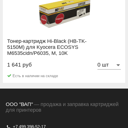
Тонер-картридж Hi-Black (HB-TK-
5150M) для Kyocera ECOSYS
M6535cidn/P6035, M, 10K
1 641 руб
Hi-Black
Есть в наличии на складе
ООО "ВАП"
— продажа и заправка картриджей
для принтеров
+7 499 398-52-17