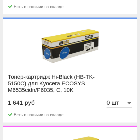
позволит вам воспользоваться услугой перезаправки
Документы об покупке или их копии;
Есть в наличии на складе
картриджа (например в нашей компании). Заправка от 2
Упаковку картриджа;
до 10 раз (зависит от модели картриджа) позволит вам
Подробное описание дефекта;
сэкономить еще больше.
Распечатка с картриджа;
Заполненный
Акт рекламации.
Тонер-картридж Hi-Black (HB-TK-
5150C) для Kyocera ECOSYS
M6535cidn/P6035, C, 10K
1 641 руб
Hi-Black
Есть в наличии на складе