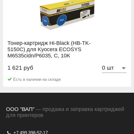
Тонер-картридж Hi-Black (HB-TK-
5150C) для Kyocera ECOSYS
M6535cidn/P6035, C, 10K
1 621 руб
Hi-Black
Есть в наличии на складе
ООО "ВАП"
— продажа и заправка картриджей
для принтеров
+7 499 398-52-17