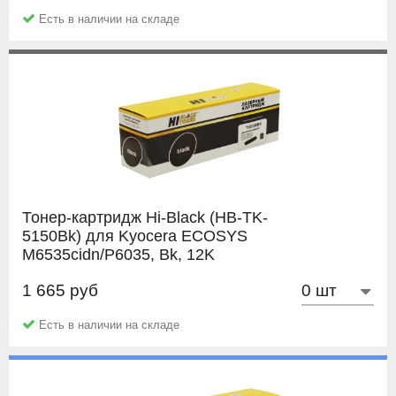
позволит вам воспользоваться услугой перезаправки
Документы об покупке или их копии;
Есть в наличии на складе
картриджа (например в нашей компании). Заправка от 2
Упаковку картриджа;
до 10 раз (зависит от модели картриджа) позволит вам
Подробное описание дефекта;
сэкономить еще больше.
Распечатка с картриджа;
Заполненный
Акт рекламации.
Тонер-картридж Hi-Black (HB-TK-
5150Bk) для Kyocera ECOSYS
M6535cidn/P6035, Bk, 12K
1 665 руб
Hi-Black
Есть в наличии на складе