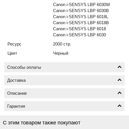
Canon i-SENSYS LBP 6030W
Canon i-SENSYS LBP 6030B
Canon i-SENSYS LBP 6018L
Canon i-SENSYS LBP 6018B
Canon i-SENSYS LBP 6018
Canon i-SENSYS LBP 6030
Ресурс
2000 стр.
Цвет
Черный
Способы оплаты
Доставка
Оплата по безналичному расчёту (счёт с НДС)
Описание
Доставка новых картриджей по Москве осуществляется
от 1 шт.
Гарантия
Почему картриджи бренда NetProduct
Москва в пределах МКАД от 400 руб.;
Доставка за МКАД до 3 км., от 500 руб.;
лучший выбор среди совместимых
Гарантия на картриджи торговой марки NetProduct,
Доставка свыше 3 км., от МКАД, рассчитывается
С этим товаром также покупают
картриджей
составляет 12 месяцев с момента покупки.
индивидуально;