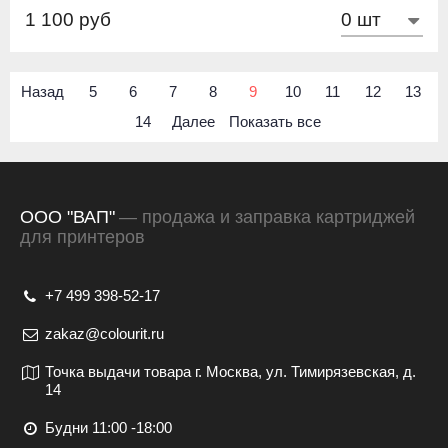
1 100 руб
Назад
5
6
7
8
9
10
11
12
13
14
Далее
Показать все
ООО "ВАП"
— продажа и заправка картриджей
для принтеров
+7 499 398-52-17
zakaz@colourit.ru
Точка выдачи товара г. Москва, ул. Тимирязевская, д.
14
Будни 11:00 -18:00