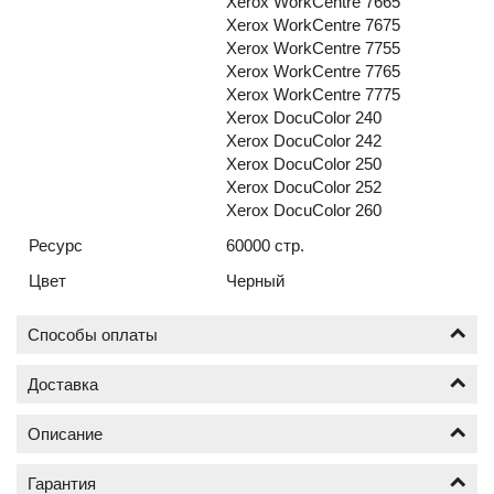
Xerox WorkCentre 7665
Xerox WorkCentre 7675
Xerox WorkCentre 7755
Xerox WorkCentre 7765
Xerox WorkCentre 7775
Xerox DocuColor 240
Xerox DocuColor 242
Xerox DocuColor 250
Xerox DocuColor 252
Xerox DocuColor 260
Ресурс
60000 стр.
Цвет
Черный
Способы оплаты
Доставка
Оплата по безналичному расчёту (счёт с НДС)
Описание
Доставка Ваших картриджей на заправку к нам и
обратно, осуществляется нашей службой доставки
Гарантия
бесплатно;
Как будет осуществлена заправка вашего