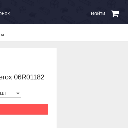
онок
Войти
ты
erox 06R01182