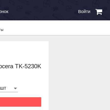
онок
Войти
ты
ocera TK-5230K