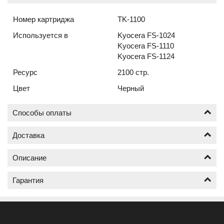
Номер картриджа
TK-1100
Используется в
Kyocera FS-1024
Kyocera FS-1110
Kyocera FS-1124
Ресурс
2100 стр.
Цвет
Черный
Способы оплаты
Доставка
Оплата по безналичному расчёту (счёт с НДС)
Описание
Доставка Ваших картриджей на заправку к нам и
обратно, осуществляется нашей службой доставки
Гарантия
бесплатно;
Как будет осуществлена заправка вашего
Принимаем заказы от трёх картриджей за заказ,
картриджа Kyocera TK-1100
менее трёх не принимаем.
Гарантия на заправку картриджей действует в
Что важно при заказе услуги заправка картриджа:
течении шести месяцев;