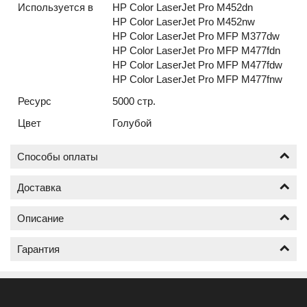
Используется в
HP Color LaserJet Pro M452dn
HP Color LaserJet Pro M452nw
HP Color LaserJet Pro MFP M377dw
HP Color LaserJet Pro MFP M477fdn
HP Color LaserJet Pro MFP M477fdw
HP Color LaserJet Pro MFP M477fnw
Ресурс
5000 стр.
Цвет
Голубой
Способы оплаты
Доставка
Оплата по безналичному расчёту (счёт с НДС)
Описание
Доставка Ваших картриджей на заправку к нам и
обратно, осуществляется нашей службой доставки
Гарантия
бесплатно;
Как будет осуществлена заправка вашего
Принимаем заказы от трёх картриджей за заказ,
картриджа HP CF411X
менее трёх не принимаем.
Гарантия на заправку картриджей действует в
Что важно при заказе услуги заправка картриджа:
течении шести месяцев;