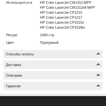
Используется в
HP Color LaserJet CM1312 MFP
HP Color LaserJet CM1312nfi MFP
HP Color LaserJet CP1215
HP Color LaserJet CP1217
HP Color LaserJet CP1515n
HP Color LaserJet CP1518ni
Ресурс
1400 стр.
Цвет
Пурпурный
Способы оплаты
Доставка
Оплата по безналичному расчёту (счёт с НДС)
Описание
Доставка Ваших картриджей на заправку к нам и
обратно, осуществляется нашей службой доставки
Гарантия
бесплатно;
Как будет осуществлена заправка вашего
Принимаем заказы от трёх картриджей за заказ,
картриджа HP CB543A
менее трёх не принимаем.
Гарантия на заправку картриджей действует в
Что важно при заказе услуги заправка картриджа:
течении шести месяцев;