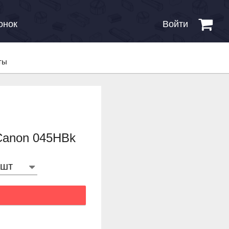
онок
Войти
ты
Canon 045HBk