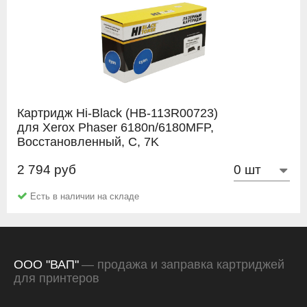
Картридж Hi-Black (HB-113R00723)
для Xerox Phaser 6180n/6180MFP,
Восстановленный, C, 7K
2 794 руб
Hi-Black
Есть в наличии на складе
ООО "ВАП"
— продажа и заправка картриджей
для принтеров