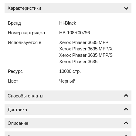
Характеристики
Бренд
Hi-Black
Номер картриджа
HB-108R00796
Используется в
Xerox Phaser 3635 MFP
Xerox Phaser 3635 MFP/X
Xerox Phaser 3635 MFP/S
Xerox Phaser 3635
Ресурс
10000 стр.
Цвет
Черный
Способы оплаты
Доставка
Оплата по безналичному расчёту (счёт с НДС)
Описание
Доставка новых картриджей по Москве осуществляется
от 1 шт.