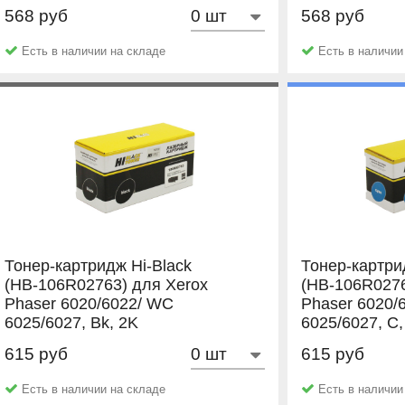
M, 1K
Y, 1K
568 руб
568 руб
NetProduct
NetProduct
Есть в наличии на складе
Есть в наличии
Тонер-картридж Hi-Black
Тонер-картри
(HB-106R02763) для Xerox
(HB-106R0276
Phaser 6020/6022/ WC
Phaser 6020/
6025/6027, Bk, 2K
6025/6027, C,
615 руб
615 руб
Hi-Black
Hi-Black
Есть в наличии на складе
Есть в наличии