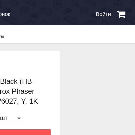
онок
Войти
ты
Black (HB-
rox Phaser
6027, Y, 1K