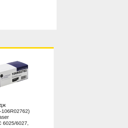
идж
N-106R02762)
aser
 6025/6027,