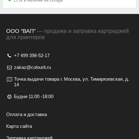
Есть в наличии на складе
картриджа (например в нашей компании). Заправка от 2
Упаковку картриджа;
до 10 раз (зависит от модели картриджа) позволит вам
Подробное описание дефекта;
сэкономить еще больше.
Распечатка с картриджа;
Заполненный
Акт рекламации.
ООО "ВАП"
— продажа и заправка картриджей
для принтеров
+7 499 398-52-17
zakaz@colourit.ru
Точка выдачи товара г. Москва, ул. Тимирязевская, д.
14
Будни 11:00 -18:00
Оплата и доставка
Карта сайта
Заправка картриджей