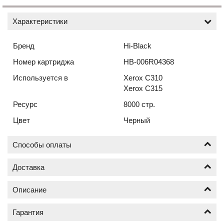
Характеристики
Бренд
Hi-Black
Номер картриджа
HB-006R04368
Используется в
Xerox C310
Xerox C315
Ресурс
8000 стр.
Цвет
Черный
Способы оплаты
Доставка
Оплата по безналичному расчёту (счёт с НДС)
Описание
Доставка новых картриджей по Москве осуществляется
от 1 шт.
Гарантия
Почему картриджи бренда Hi-Black
Москва в пределах МКАД от 400 руб.;