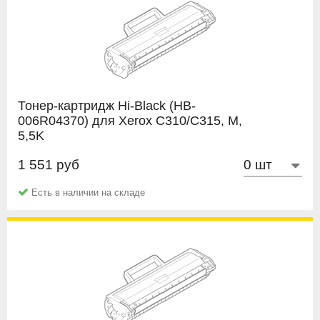
Тонер-картридж Hi-Black (HB-
006R04370) для Xerox C310/C315, M,
5,5K
1 551 руб
Hi-Black
Есть в наличии на складе