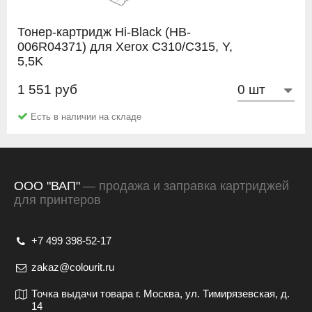
Тонер-картридж Hi-Black (HB-
006R04371) для Xerox C310/C315, Y,
5,5K
1 551 руб
Hi-Black
Есть в наличии на складе
ООО "ВАП"
— продажа и заправка картриджей
для принтеров
+7 499 398-52-17
zakaz@colourit.ru
Точка выдачи товара г. Москва, ул. Тимирязевская, д.
14