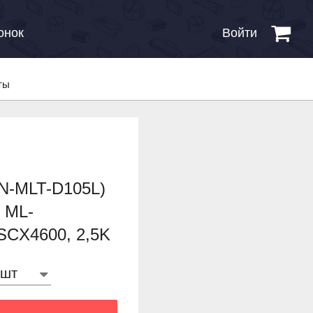
онок
Войти
ты
(N-MLT-D105L)
 ML-
SCX4600, 2,5K