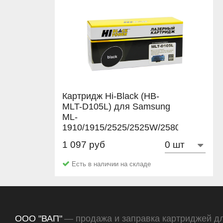
Картридж Hi-Black (HB-
MLT-D105L) для Samsung
ML-
1910/1915/2525/2525W/2580N/SCX460
2,5K
1 097 руб
Hi-Black
Есть в наличии на складе
ООО "ВАП"
— продажа и заправка картриджей д