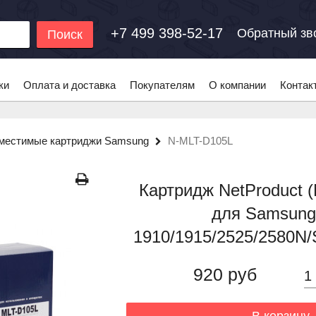
+7 499 398-52-17
Обратный зв
Поиск
ки
Оплата и доставка
Покупателям
О компании
Контак
местимые картриджи Samsung
N-MLT-D105L
Картридж NetProduct 
для Samsung
1910/1915/2525/2580N/
920 руб