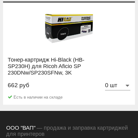
Тонер-картридж Hi-Black (HB-
SP230H) для Ricoh Aficio SP
230DNw/SP230SFNw, 3K
662 руб
Hi-Black
Есть в наличии на складе
ООО "ВАП"
— продажа и заправка картриджей
для принтеров