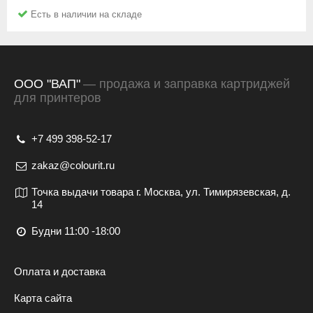
позволит вам воспользоваться услугой перезаправки
Документы об покупке или их копии;
Есть в наличии на складе
картриджа (например в нашей компании). Заправка от 2
Упаковку картриджа;
до 10 раз (зависит от модели картриджа) позволит вам
Подробное описание дефекта;
сэкономить еще больше.
Распечатка с картриджа;
Заполненный
Акт рекламации.
ООО "ВАП"
— продажа и заправка картриджей
для принтеров
+7 499 398-52-17
zakaz@colourit.ru
Точка выдачи товара г. Москва, ул. Тимирязевская, д.
14
Будни 11:00 -18:00
Оплата и доставка
Карта сайта