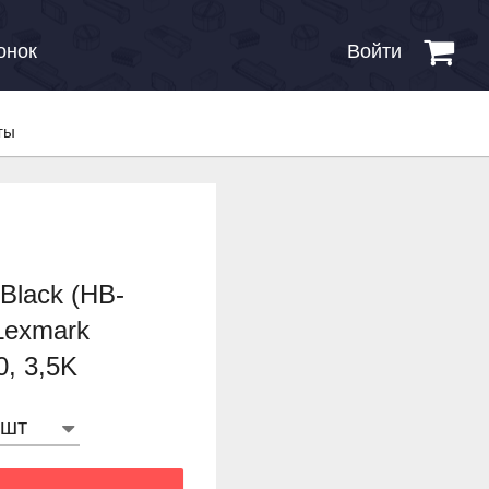
онок
Войти
ты
Black (HB-
Lexmark
, 3,5K