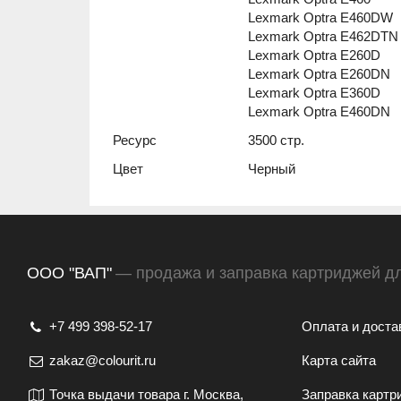
Lexmark Optra E460DW
Lexmark Optra E462DTN
Lexmark Optra E260D
Lexmark Optra E260DN
Lexmark Optra E360D
Lexmark Optra E460DN
Ресурс
3500 стр.
Цвет
Черный
ООО "ВАП"
— продажа и заправка картриджей д
+7 499 398-52-17
Оплата и доста
zakaz@colourit.ru
Карта сайта
Точка выдачи товара г. Москва,
Заправка картр