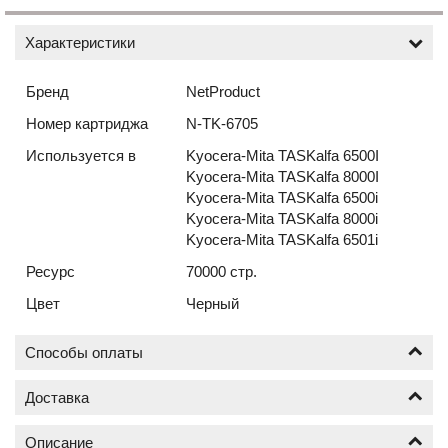
Характеристики
Бренд
NetProduct
Номер картриджа
N-TK-6705
Используется в
Kyocera-Mita TASKalfa 6500I
Kyocera-Mita TASKalfa 8000I
Kyocera-Mita TASKalfa 6500i
Kyocera-Mita TASKalfa 8000i
Kyocera-Mita TASKalfa 6501i
Ресурс
70000 стр.
Цвет
Черный
Способы оплаты
Доставка
Оплата по безналичному расчёту (счёт с НДС)
Описание
Доставка новых картриджей по Москве осуществляется