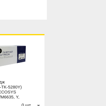
идж
N-TK-5280Y)
 ECOSYS
M6635, Y,