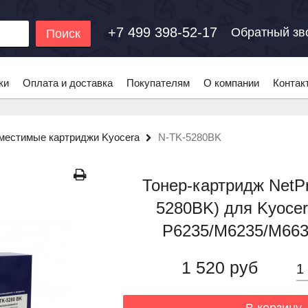
+7 499 398-52-17
Обратный зв
Поиск
ки
Оплата и доставка
Покупателям
О компании
Контак
местимые картриджи Kyocera
N-TK-5280BK
Тонер-картридж NetPr
5280BK) для Kyoc
P6235/M6235/M6635
1 520 руб