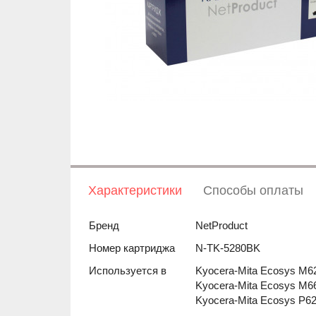
Характеристики
Способы оплаты
Бренд
NetProduct
Номер картриджа
N-TK-5280BK
Используется в
Kyocera-Mita Ecosys M
Kyocera-Mita Ecosys M
Kyocera-Mita Ecosys P