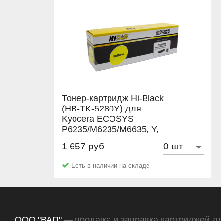
Тонер-картридж Hi-Black
(HB-TK-5280Y) для
Kyocera ECOSYS
P6235/M6235/M6635, Y,
11K
1 657 руб
Hi-Black
Есть в наличии на складе
ООО "ВАП"
— продажа и заправка картриджей д