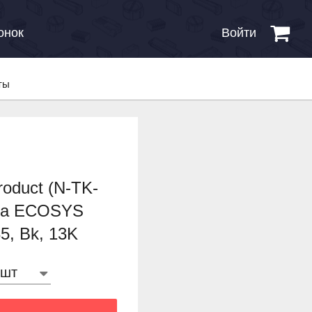
онок
Войти
ты
oduct (N-TK-
era ECOSYS
, Bk, 13K