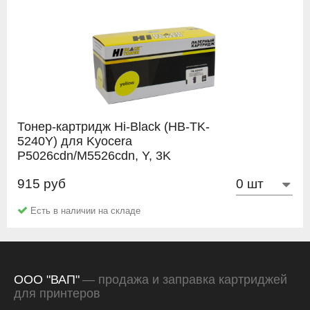
Тонер-картридж Hi-Black (HB-TK-
5240Y) для Kyocera
P5026cdn/M5526cdn, Y, 3K
915 руб
Hi-Black
Есть в наличии на складе
ООО "ВАП"
— продажа и заправка картриджей
для принтеров