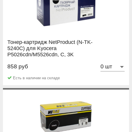
Тонер-картридж NetProduct (N-TK-
5240C) для Kyocera
P5026cdn/M5526cdn, C, 3K
858 руб
NetProduct
Есть в наличии на складе