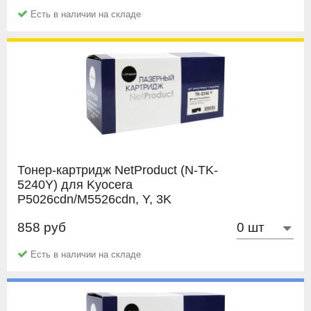
дальнейшем позволит вам воспользоваться услугой
Документы об покупке или их копии;
Есть в наличии на складе
перезаправки картриджа (например в нашей компании).
Упаковку картриджа;
Заправка от 2 до 10 раз (зависит от модели картриджа)
Подробное описание дефекта;
позволит вам сэкономить еще больше.
Распечатка с картриджа;
Заполненный
Акт рекламации.
Тонер-картридж NetProduct (N-TK-
5240Y) для Kyocera
P5026cdn/M5526cdn, Y, 3K
858 руб
NetProduct
Есть в наличии на складе