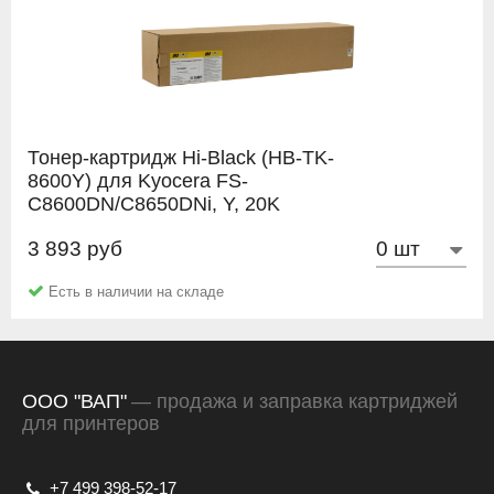
Тонер-картридж Hi-Black (HB-TK-
8600Y) для Kyocera FS-
C8600DN/C8650DNi, Y, 20K
3 893 руб
Hi-Black
Есть в наличии на складе
ООО "ВАП"
— продажа и заправка картриджей
для принтеров
+7 499 398-52-17