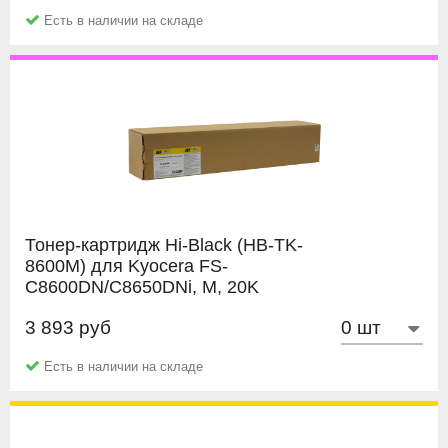
позволит вам воспользоваться услугой перезаправки
Документы об покупке или их копии;
Есть в наличии на складе
картриджа (например в нашей компании). Заправка от 2
Упаковку картриджа;
до 10 раз (зависит от модели картриджа) позволит вам
Подробное описание дефекта;
сэкономить еще больше.
Распечатка с картриджа;
Заполненный
Акт рекламации.
Тонер-картридж Hi-Black (HB-TK-
8600M) для Kyocera FS-
C8600DN/C8650DNi, M, 20K
3 893 руб
Hi-Black
Есть в наличии на складе