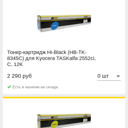
сэкономить еще больше.
Распечатка с картриджа;
Заполненный
Акт рекламации.
Тонер-картридж Hi-Black (HB-TK-
8345C) для Kyocera TASKalfa 2552ci,
C, 12K
2 290 руб
Hi-Black
Есть в наличии на складе