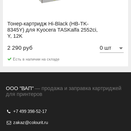
Тонер-картридж Hi-Black (HB-TK-
8345Y) для Kyocera TASKalfa 2552ci,
Y, 12K
2 290 руб
Hi-Black
Есть в наличии на складе
ООО "ВАП"
— продажа и заправка картриджей
для принтеров
+7 499 398-52-17
zakaz@colourit.ru