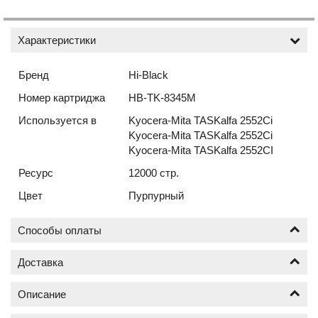
Характеристики
Бренд
Hi-Black
Номер картриджа
HB-TK-8345M
Используется в
Kyocera-Mita TASKalfa 2552Ci
Kyocera-Mita TASKalfa 2552Ci
Kyocera-Mita TASKalfa 2552CI
Ресурс
12000 стр.
Цвет
Пурпурный
Способы оплаты
Доставка
Оплата по безналичному расчёту (счёт с НДС)
Описание
Доставка новых картриджей по Москве осуществляется
от 1 шт.