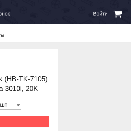
онок
Войти
ты
k (HB-TK-7105)
a 3010i, 20K