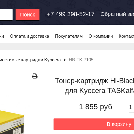
+7 499 398-52-17
Обратный зв
Поиск
ки
Оплата и доставка
Покупателям
О компании
Контак
местимые картриджи Kyocera
HB-TK-7105
Тонер-картридж Hi-Blac
для Kyocera TASKalf
1 855 руб
В корзину