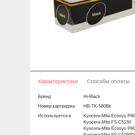
Характеристики
Способы оплаты
Бренд
Hi-Black
Номер картриджа
HB-TK-580Bk
Используется в
Kyocera-Mita Ecosys P6
Kyocera-Mita FS C5150
Kyocera-Mita Ecosys P
Kyocera-Mita FS C5150