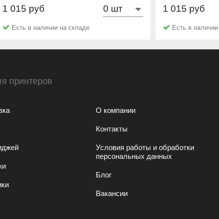
1 015 руб
1 015 руб
Hi-Black
Hi-Black
Есть в наличии на складе
Есть в наличии
ля принтеров
вка
О компании
Контакты
иджей
Условия работы и обработки
персональных данных
жи
Блог
ики
Вакансии