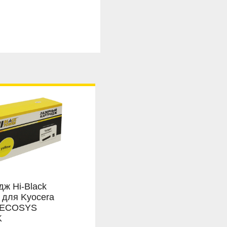
дж Hi-Black
 для Kyocera
/ECOSYS
K