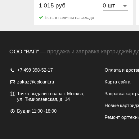
1 015 руб
Hi-Black
Есть в наличии на складе
ООО "ВАП"
— продажа и заправка картриджей д
+7 499 398-52-17
Оплата и доста
zakaz@colourit.ru
Карта сайта
Точка выдачи товара г. Москва,
Заправка картр
ул. Тимирязевская, д. 14
Новые картрид
Будни 11:00 -18:00
Ремонт оргтехн