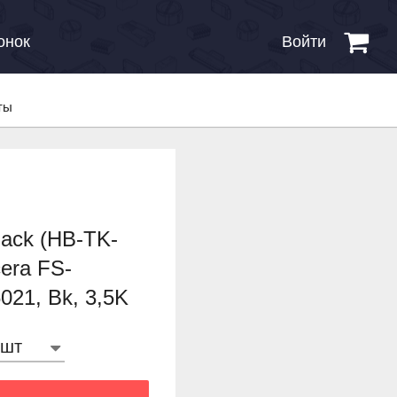
онок
Войти
ты
lack (HB-TK-
era FS-
21, Bk, 3,5K