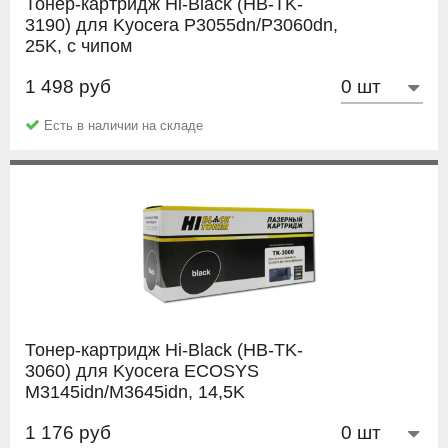
Тонер-картридж Hi-Black (HB-TK-
3190) для Kyocera P3055dn/P3060dn,
25K, с чипом
1 498 руб
Hi-Black
Есть в наличии на складе
Тонер-картридж Hi-Black (HB-TK-
3060) для Kyocera ECOSYS
M3145idn/M3645idn, 14,5K
1 176 руб
Hi-Black