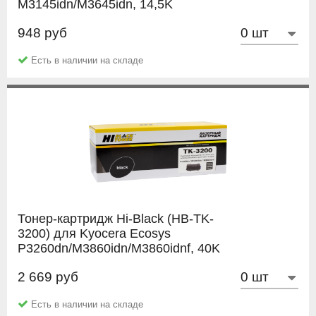
M3145idn/M3645idn, 14,5K
948 руб
NetProduct
Есть в наличии на складе
Тонер-картридж Hi-Black (HB-TK-
3200) для Kyocera Ecosys
P3260dn/M3860idn/M3860idnf, 40K
2 669 руб
Hi-Black
Есть в наличии на складе