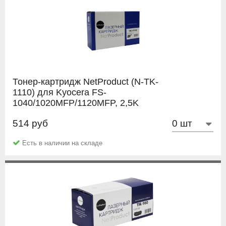
Заполненный
Акт рекламации.
Тонер-картридж NetProduct (N-TK-
1110) для Kyocera FS-
1040/1020MFP/1120MFP, 2,5K
514 руб
NetProduct
Есть в наличии на складе