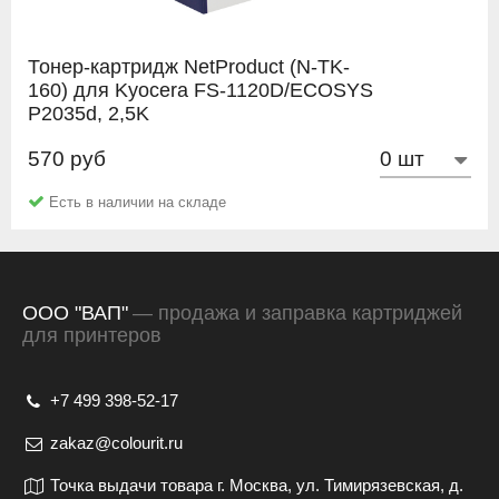
Тонер-картридж NetProduct (N-TK-
160) для Kyocera FS-1120D/ECOSYS
P2035d, 2,5K
570 руб
NetProduct
Есть в наличии на складе
ООО "ВАП"
— продажа и заправка картриджей
для принтеров
+7 499 398-52-17
zakaz@colourit.ru
Точка выдачи товара г. Москва, ул. Тимирязевская, д.