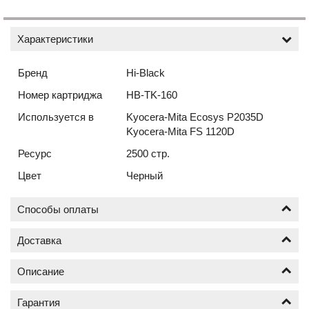
Характеристики
Бренд
Hi-Black
Номер картриджа
HB-TK-160
Используется в
Kyocera-Mita Ecosys P2035D
Kyocera-Mita FS 1120D
Ресурс
2500 стр.
Цвет
Черный
Способы оплаты
Доставка
Оплата по безналичному расчёту (счёт с НДС)
Описание
Доставка новых картриджей по Москве осуществляется
от 1 шт.
Гарантия
Почему картриджи бренда Hi-Black