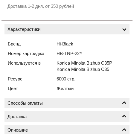
Доставка 1-2 дня, от 350 рублей
Характеристики
Бренд
Hi-Black
Номер картриджа
HB-TNP-22Y
Используется в
Konica Minolta Bizhub C35P
Konica Minolta Bizhub C35
Ресурс
6000 стр.
Цвет
Желтый
Способы оплаты
Доставка
Оплата по безналичному расчёту (счёт с НДС)
Описание
Доставка новых картриджей по Москве осуществляется