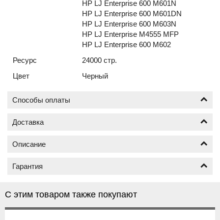
HP LJ Enterprise 600 M601N
HP LJ Enterprise 600 M601DN
HP LJ Enterprise 600 M603N
HP LJ Enterprise M4555 MFP
HP LJ Enterprise 600 M602
Ресурс
24000 стр.
Цвет
Черный
Способы оплаты
Доставка
Оплата по безналичному расчёту (счёт с НДС)
Описание
Доставка новых картриджей по Москве осуществляется
от 1 шт.
Гарантия
Почему картриджи бренда NetProduct
Москва в пределах МКАД от 400 руб.;
Доставка за МКАД до 3 км., от 500 руб.;
лучший выбор среди совместимых
Гарантия на картриджи торговой марки NetProduct,
Доставка свыше 3 км., от МКАД, рассчитывается
С этим товаром также покупают
картриджей
составляет 12 месяцев с момента покупки.
индивидуально;
Самовывоз доступен только для товара оплаченного
Картридж NetProduct N-CE390X совместимый аналог
Гарантия действительна
при соблюдении правил