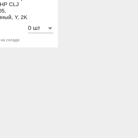
 HP CLJ
05,
ный, Y, 2K
 на складе