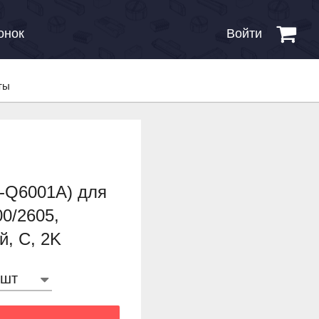
онок
Войти
ты
B-Q6001A) для
0/2605,
, C, 2K