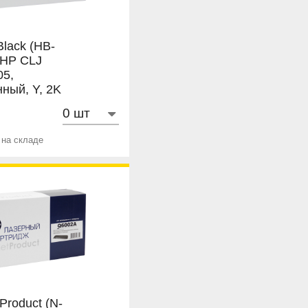
Black (HB-
 HP CLJ
05,
ный, Y, 2K
 на складе
Product (N-