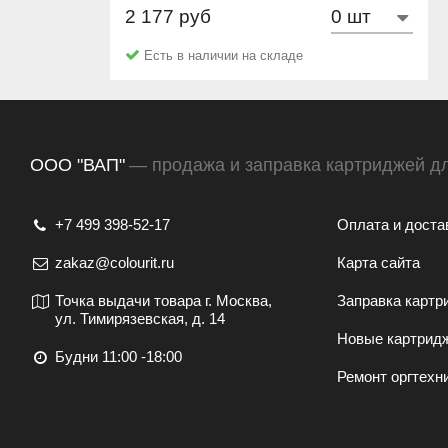
2 177 руб
NetProduct
Есть в наличии на складе
ООО "ВАП"
— продажа и заправка картриджей д
+7 499 398-52-17
Оплата и доста
zakaz@colourit.ru
Карта сайта
Точка выдачи товара г. Москва,
Заправка картр
ул. Тимирязевская, д. 14
Новые картрид
Будни 11:00 -18:00
Ремонт оргтехн