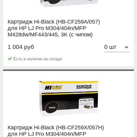
Картридж Hi-Black (HB-CF259A/057)
для HP LJ Pro M304/404n/MFP
M428dw/MF443/445, 3K (с чипом)
1 004 руб
Hi-Black
Есть в наличии на складе
Картридж Hi-Black (HB-CF259X/057H)
для HP LJ Pro M304/404n/MFP