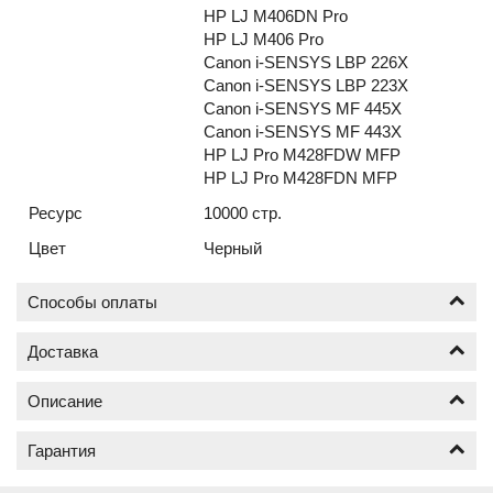
HP LJ M406DN Pro
HP LJ M406 Pro
Canon i-SENSYS LBP 226X
Canon i-SENSYS LBP 223X
Canon i-SENSYS MF 445X
Canon i-SENSYS MF 443X
HP LJ Pro M428FDW MFP
HP LJ Pro M428FDN MFP
Ресурс
10000 стр.
Цвет
Черный
Способы оплаты
Доставка
Оплата по безналичному расчёту (счёт с НДС)
Описание
Доставка новых картриджей по Москве осуществляется
от 1 шт.
Гарантия
Почему картриджи бренда Hi-Black
Москва в пределах МКАД от 400 руб.;
Доставка за МКАД до 3 км., от 500 руб.;
лучший выбор среди совместимых