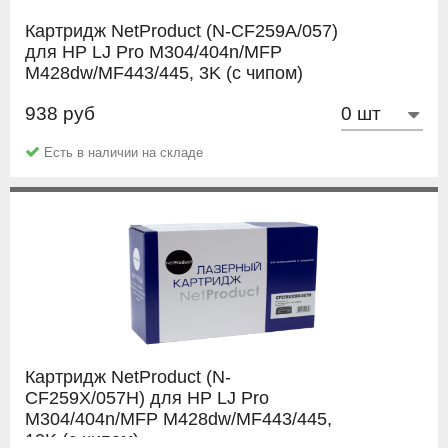
Картридж NetProduct (N-CF259A/057)
для HP LJ Pro M304/404n/MFP
M428dw/MF443/445, 3K (с чипом)
938 руб
NetProduct
Есть в наличии на складе
Картридж NetProduct (N-
CF259X/057H) для HP LJ Pro
M304/404n/MFP M428dw/MF443/445,
10K (с чипом)