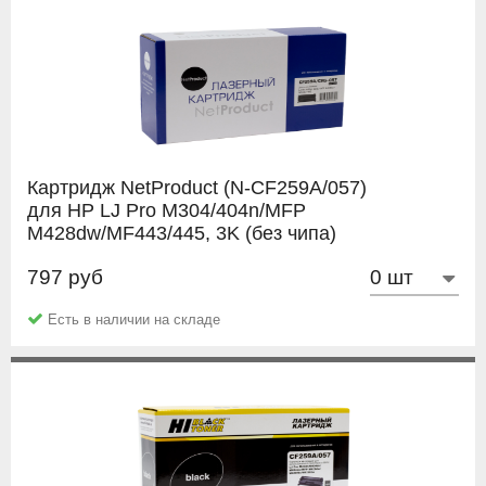
Картридж NetProduct (N-CF259A/057)
для HP LJ Pro M304/404n/MFP
M428dw/MF443/445, 3K (без чипа)
797 руб
NetProduct
Есть в наличии на складе