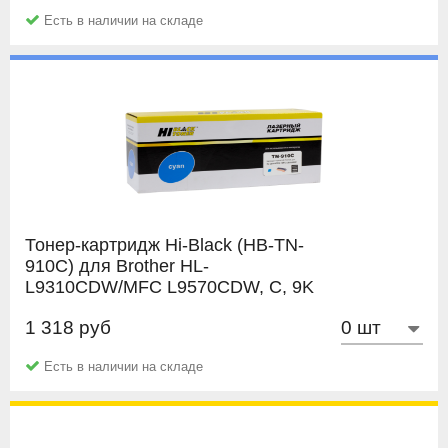
позволит вам воспользоваться услугой перезаправки
Документы об покупке или их копии;
Есть в наличии на складе
картриджа (например в нашей компании). Заправка от 2
Упаковку картриджа;
до 10 раз (зависит от модели картриджа) позволит вам
Подробное описание дефекта;
сэкономить еще больше.
Распечатка с картриджа;
Заполненный
Акт рекламации.
Тонер-картридж Hi-Black (HB-TN-
910C) для Brother HL-
L9310CDW/MFC L9570CDW, C, 9K
1 318 руб
Hi-Black
Есть в наличии на складе