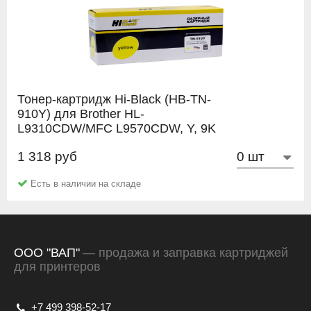
Тонер-картридж Hi-Black (HB-TN-
910Y) для Brother HL-
L9310CDW/MFC L9570CDW, Y, 9K
1 318 руб
Hi-Black
Есть в наличии на складе
ООО "ВАП"
— продажа и заправка картриджей
для принтеров
+7 499 398-52-17